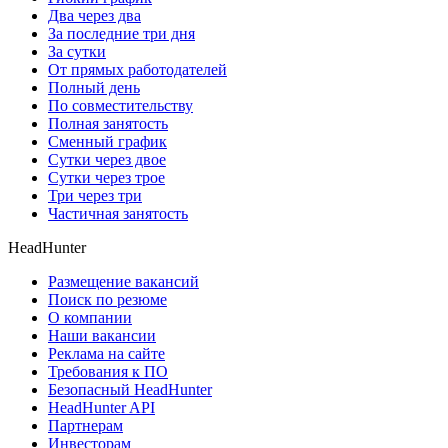
Два через два
За последние три дня
За сутки
От прямых работодателей
Полный день
По совместительству
Полная занятость
Сменный график
Сутки через двое
Сутки через трое
Три через три
Частичная занятость
HeadHunter
Размещение вакансий
Поиск по резюме
О компании
Наши вакансии
Реклама на сайте
Требования к ПО
Безопасный HeadHunter
HeadHunter API
Партнерам
Инвесторам