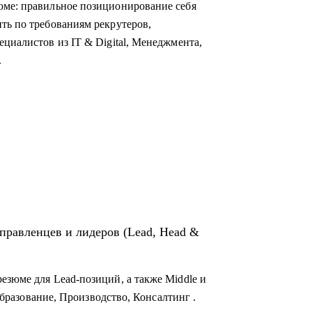
юме: правильное позиционирование себя
ть по требованиям рекрутеров,
циалистов из IT & Digital, Менеджмента,
.
ого клиента,
чный бренд,
ивиальные лайфхаки по поиску работы,
и крупных компаний.
управленцев и лидеров (Lead, Head &
езюме для Lead-позиций, а также Middle и
 Образование, Производство, Консалтинг .