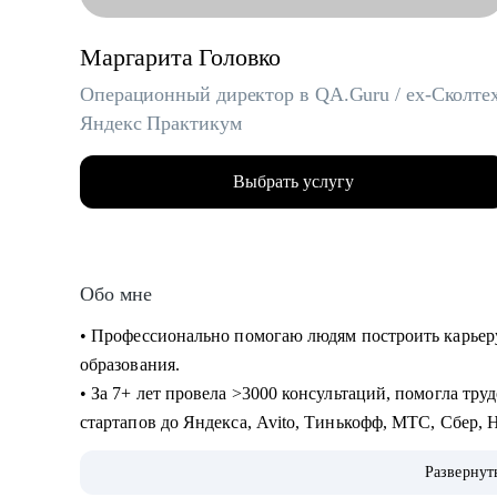
Маргарита Головко
Операционный директор в QA.Guru / ex-Сколтех
Яндекс Практикум
Выбрать услугу
Обо мне
• Профессионально помогаю людям построить карьер
образования.
• За 7+ лет провела >3000 консультаций, помогла тру
стартапов до Яндекса, Avito, Тинькофф, МТС, Сбер, H
• Являюсь карьерным консультантом в агентстве LifeC
Развернут
специалистов и Middle & C-level менеджеров (IT, Digi