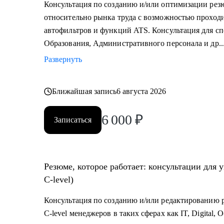
Консультация по созданию и/или оптимизации рез
которым консультирую.
относительно рынка труда с возможностью проходи
автофильтров и функций ATS. Консультация для спе
Как я работаю:
Образования, Административного персонала и др..
• разрабатываю индивидуальную стратегию под кажд
Развернуть
• помогаю выделиться на рынке труда и укрепить ли
• рассказываю про эффективный нетворкинг и нетр
• приношу инсайты из рынка труда и новости внутр
Ближайшая запись
6 августа 2026
6 000
₽
Записаться
Резюме, которое работает: консультации для 
C-level)
Консультация по созданию и/или редактированию р
C-level менеджеров в таких сферах как IT, Digital,