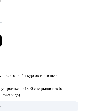
,
у после онлайн-курсов и высшего
доустроиться > 1300 специалистов (от
uawei и др).
areerBalance, сопровождаю Senior-
ь
tal, Консалтинг, Производство).