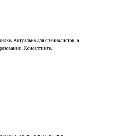
илке. Актуальна для специалистов, а
бразовании, Консалтинге.
лактика выгорания и синдрома