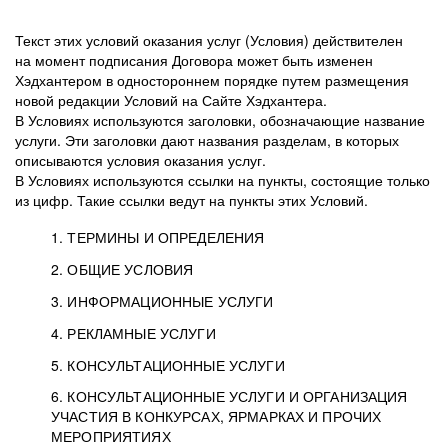
Текст этих условий оказания услуг (Условия) действителен
на момент подписания Договора может быть изменен
Хэдхантером в одностороннем порядке путем размещения
новой редакции Условий на Сайте Хэдхантера.
В Условиях используются заголовки, обозначающие название
услуги. Эти заголовки дают названия разделам, в которых
описываются условия оказания услуг.
В Условиях используются ссылки на пункты, состоящие только
из цифр. Такие ссылки ведут на пункты этих Условий.
1. ТЕРМИНЫ И ОПРЕДЕЛЕНИЯ
2. ОБЩИЕ УСЛОВИЯ
3. ИНФОРМАЦИОННЫЕ УСЛУГИ
1.1. Хэдхантер, или
Хэдхантер, ООО
4. РЕКЛАМНЫЕ УСЛУГИ
HeadHunter, или
«Хэдхантер», ИНН
2.1. Типы и статусы регистрации
5. КОНСУЛЬТАЦИОННЫЕ УСЛУГИ
Исполнитель
7718620740, адрес:
Типы регистрации
3.1. Предоставление доступа к базе данных
2.2. Активация услуг
6. КОНСУЛЬТАЦИОННЫЕ УСЛУГИ И ОРГАНИЗАЦИЯ
125047, г. Москва,
резюме с предложениями Соискателей
Описание и активация
УЧАСТИЯ В КОНКУРСАХ, ЯРМАРКАХ И ПРОЧИХ
2.1.1. Заказчику может быть присвоен один
4.0. Общие условия оказания рекламных услуг
внутригородская
о трудоустройстве с возможностью просмотра
МЕРОПРИЯТИЯХ
из Типов регистраций.
территория
4.0.1. Хэдхантер оказывает Заказчику услугу