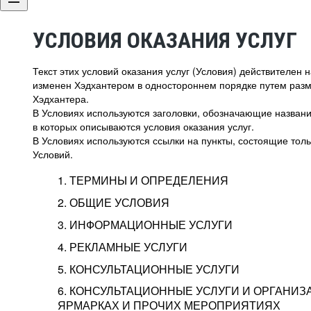
УСЛОВИЯ ОКАЗАНИЯ УСЛУГ
Текст этих условий оказания услуг (Условия) действителен
изменен Хэдхантером в одностороннем порядке путем раз
Хэдхантера.
В Условиях используются заголовки, обозначающие название
в которых описываются условия оказания услуг.
В Условиях используются ссылки на пункты, состоящие тольк
Условий.
1. ТЕРМИНЫ И ОПРЕДЕЛЕНИЯ
2. ОБЩИЕ УСЛОВИЯ
3. ИНФОРМАЦИОННЫЕ УСЛУГИ
1.1. Хэдхантер, или
Хэдхантер, ООО «Хэдх
4. РЕКЛАМНЫЕ УСЛУГИ
HeadHunter, или
г. Москва, внутригор
2.1. Типы и статусы регистрации
5. КОНСУЛЬТАЦИОННЫЕ УСЛУГИ
Исполнитель
Тверской,
2-я
Брестска
Типы регистрации
3.1. Предоставление доступа к базе данн
2.2. Активация услуг
6. КОНСУЛЬТАЦИОННЫЕ УСЛУГИ И ОРГАНИЗ
о трудоустройстве с возможностью просмо
Описание и активация
ЯРМАРКАХ И ПРОЧИХ МЕРОПРИЯТИЯХ
Хэдхантер — администра
2.1.1. Заказчику может быть присвоен один
4.0. Общие условия оказания рекламных ус