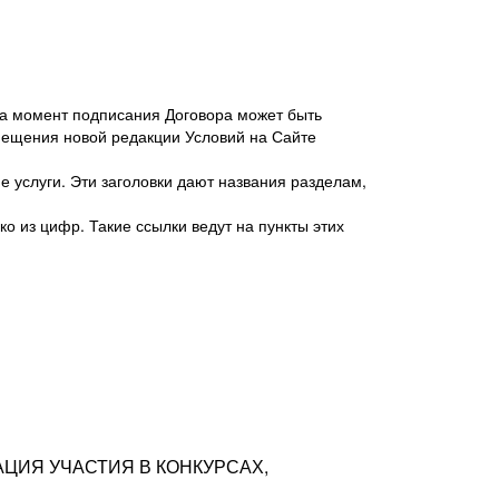
 на момент подписания Договора может быть
мещения новой редакции Условий на Сайте
 услуги. Эти заголовки дают названия разделам,
о из цифр. Такие ссылки ведут на пункты этих
антер», ИНН 7718620740, адрес: 125047,
одская территория Муниципальный округ
я улица, дом 48, помещ. 25
ых резюме с предложениями Соискателей
АЦИЯ УЧАСТИЯ В КОНКУРСАХ,
тра контактной информации Соискателя
тор сайтов: hh.ru, talantix.ru и других
 из Типов регистраций.
луг