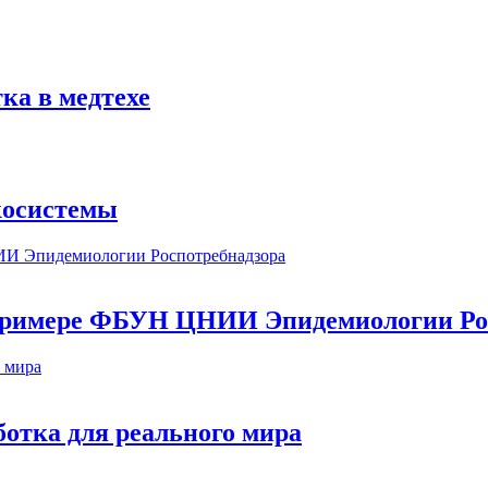
ка в медтехе
косистемы
а примере ФБУН ЦНИИ Эпидемиологии Ро
ботка для реального мира