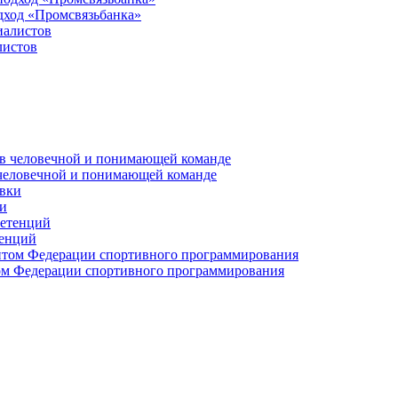
дход «Промсвязьбанка»
листов
 человечной и понимающей команде
и
тенций
м Федерации спортивного программирования