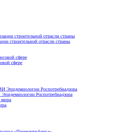
ации строительной отрасли страны
совой сфере
 Эпидемиологии Роспотребнадзора
ира