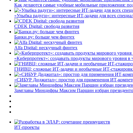
Как делаются самые удобные мобильные приложения: по
«Улыбка радуги»: интересные ИТ-задачи для всех специа
CDEK Digital: свобода развития
Банки.ру: больше чем финтех
Alfa Digital: нескучный финтех
«Киберпротект»: создавать продукты мирового уровня в
ГНИВЦ: сложные ИТ‑задачи и необычные ИТ‑стажировк
«СИБУР Диджитал»: простор для применения ИТ-компе
Замглавы Минцифры Максим Паршин избран президенто
ИТ-проекты