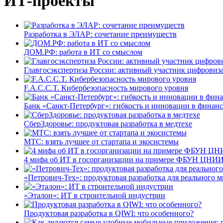
ИТ-проекты
Разработка в ЭЛАР: сочетание преимуществ
ДОМ.РФ: работа в ИТ со смыслом
Главгосэкспертиза России: активный участник цифровиз
F.A.C.C.T. Кибербезопасность мирового уровня
Банк «Санкт-Петербург»: гибкость и инновации в финан
СберЗдоровье: продуктовая разработка в медтехе
МТС: взять лучшее от стартапа и экосистемы
4 мифа об ИТ в госорганизации на примере ФБУН ЦНИИ
«Петрович-Тех»: продуктовая разработка для реального м
«Эталон»: ИТ в строительной индустрии
Продуктовая разработка в QIWI: что особенного?