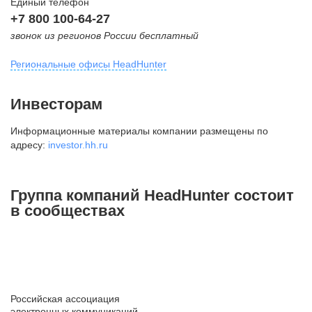
Единый телефон
+7 800 100-64-27
звонок из регионов России бесплатный
Региональные офисы HeadHunter
Москва
Инвесторам
внутригородская территория
Информационные материалы компании размещены по
Муниципальный округ Тверской,
адресу:
investor.hh.ru
2-я Брестская ул., д. 48,
помещение 25
+7 495 974-64-27
Группа компаний HeadHunter состоит
+7 495 980-64-27
в сообществах
+7 495 134-92-24
press@hh.ru
Санкт-Петербург
ул. Жуковского, д. 19, особняк
Российская ассоциация
Юргенса, 4 этаж
электронных коммуникаций