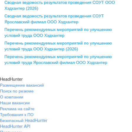
Сводная ведомость результатов проведения СОУТ ООО
ул. Комиссаржевской, д. 10,
Хэдхантер (2026)
офис 1212
Сводная ведомость результатов проведения СОУТ
+7 473 280-05-05
Ярославский филиал ООО Хэдхантер
pr@vrn.hh.ru
Перечень рекомендуемых мероприятий по улучшению
условий труда ООО Хэдхантер
Казань
Перечень рекомендуемых мероприятий по улучшению
ул. Спартаковская, д. 2А, этаж 3,
условий труда ООО Хэдхантер (2026)
помещение 15
Перечень рекомендуемых мероприятий по улучшению
условий труда Ярославский филиал ООО Хэдхантер
+7 843 212-12-50
pr@kzn.hh.ru
HeadHunter
Размещение вакансий
Екатеринбург
Поиск по резюме
ул. Боевых Дружин, стр. 20,
О компании
5 этаж, офис 505, 521
Наши вакансии
Реклама на сайте
+7 343 226-79-99
Требования к ПО
pr@ural.hh.ru
Безопасный HeadHunter
HeadHunter API
Краснодар