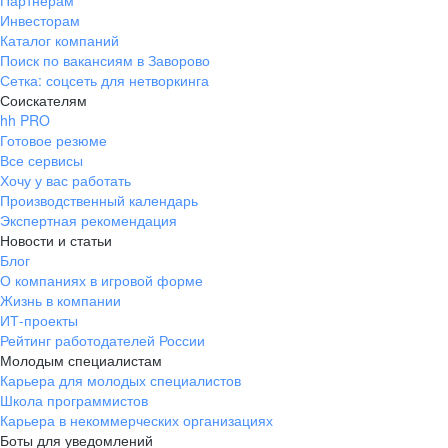
Партнерам
Инвесторам
ул. Янковского, д. 169, 7 этаж,
Каталог компаний
706 каб.
Поиск по вакансиям в Заворово
+7 861 205-55-57
Сетка: соцсеть для нетворкинга
pr@krd.hh.ru
Соискателям
hh PRO
Готовое резюме
Владивосток
Все сервисы
пер. Ланинский д. 4, офис 3.4
Хочу у вас работать
Производственный календарь
+7 423 202-33-28
Экспертная рекомендация
pr@dv.hh.ru
Новости и статьи
Блог
Новосибирск
О компаниях в игровой форме
Жизнь в компании
ул. Большевистская, д. 35,
ИТ-проекты
помещение 21
Рейтинг работодателей России
+7 383 207-94-64
Молодым специалистам
Карьера для молодых специалистов
pr@nsk.hh.ru
Школа программистов
Карьера в некоммерческих организациях
Минск
Боты для уведомлений